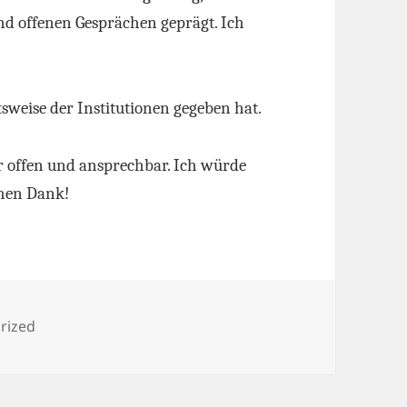
d offenen Gesprächen geprägt. Ich
itsweise der Institutionen gegeben hat.
er offen und ansprechbar. Ich würde
chen Dank!
en
rized