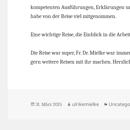
kompetenten Ausführungen, Erklärungen un
habe von der Reise viel mitgenommen.
Eine wichtige Reise, die Einblick in die Arbe
Die Reise war super, Fr. Dr. Mielke war imm
gern weitere Reisen mit ihr machen. Herzli
Veröffentlicht
Autor
Kategori
ulrikemielke
Uncatego
31. März 2025
am