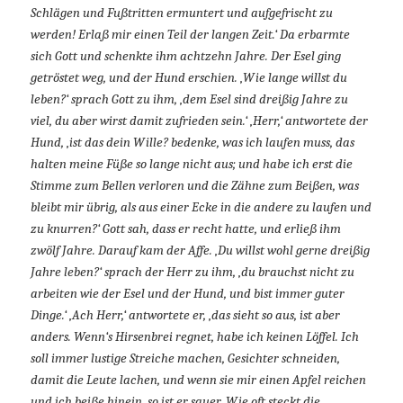
Schlägen und Fußtritten ermuntert und aufgefrischt zu
werden! Erlaß mir einen Teil der langen Zeit.‘ Da erbarmte
sich Gott und schenkte ihm achtzehn Jahre. Der Esel ging
getröstet weg, und der Hund erschien. ‚Wie lange willst du
leben?‘ sprach Gott zu ihm, ‚dem Esel sind dreißig Jahre zu
viel, du aber wirst damit zufrieden sein.‘ ‚Herr,‘ antwortete der
Hund, ‚ist das dein Wille? bedenke, was ich laufen muss, das
halten meine Füße so lange nicht aus; und habe ich erst die
Stimme zum Bellen verloren und die Zähne zum Beißen, was
bleibt mir übrig, als aus einer Ecke in die andere zu laufen und
zu knurren?‘ Gott sah, dass er recht hatte, und erließ ihm
zwölf Jahre. Darauf kam der Affe. ‚Du willst wohl gerne dreißig
Jahre leben?‘ sprach der Herr zu ihm, ‚du brauchst nicht zu
arbeiten wie der Esel und der Hund, und bist immer guter
Dinge.‘ ‚Ach Herr,‘ antwortete er, ‚das sieht so aus, ist aber
anders. Wenn‘s Hirsenbrei regnet, habe ich keinen Löffel. Ich
soll immer lustige Streiche machen, Gesichter schneiden,
damit die Leute lachen, und wenn sie mir einen Apfel reichen
und ich beiße hinein, so ist er sauer. Wie oft steckt die